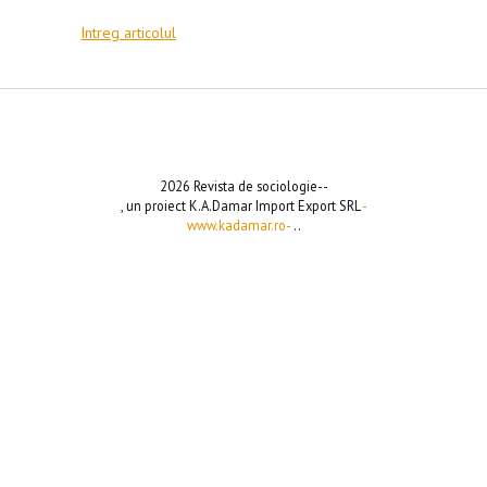
Intreg articolul
2026 Revista de sociologie--
, un proiect K.A.Damar Import Export SRL
-
www.kadamar.ro-
..