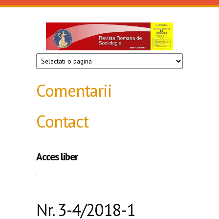
Mergi la conţinutul principal
Revista
de
sociologie
Comentarii
Contact
Acces liber
.
Nr. 3-4/2018-1