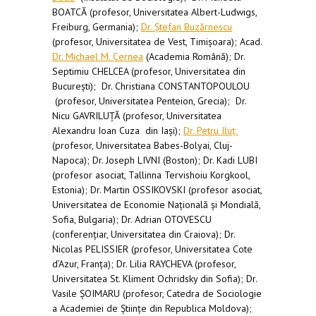
BOATCĂ (profesor, Universitatea Albert-Ludwigs,
Freiburg, Germania);
Dr. Ştefan Buzărnescu
(profesor, Universitatea de Vest, Timișoara); Acad.
Dr. Michael M. Cernea
(Academia Română); Dr.
Septimiu CHELCEA (profesor, Universitatea din
București); Dr. Christiana CONSTANTOPOULOU
(profesor, Universitatea Penteion, Grecia); Dr.
Nicu GAVRILUȚĂ (profesor, Universitatea
Alexandru Ioan Cuza din Iași);
Dr. Petru Iluţ
(profesor, Universitatea Babes-Bolyai, Cluj-
Napoca); Dr. Joseph LIVNI (Boston); Dr. Kadi LUBI
(profesor asociat, Tallinna Tervishoiu Korgkool,
Estonia); Dr. Martin OSSIKOVSKI (profesor asociat,
Universitatea de Economie Națională și Mondială,
Sofia, Bulgaria); Dr. Adrian OTOVESCU
(conferențiar, Universitatea din Craiova); Dr.
Nicolas PELISSIER (profesor, Universitatea Cote
d’Azur, Franța); Dr. Lilia RAYCHEVA (profesor,
Universitatea St. Kliment Ochridsky din Sofia); Dr.
Vasile ȘOIMARU (profesor, Catedra de Sociologie
a Academiei de Științe din Republica Moldova);