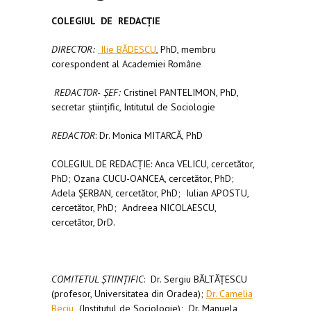
COLEGIUL DE REDAC
Ţ
IE
DIRECTOR:
Ilie BĂDESCU
, PhD, membru
corespondent al Academiei Române
REDACTOR
-
ȘEF:
Cristinel PANTELIMON, PhD,
secretar științific, Intitutul de Sociologie
REDACTOR
: Dr. Monica MITARCĂ, PhD
COLEGIUL DE REDACȚIE: Anca VELICU, cercetător,
PhD; Ozana CUCU-OANCEA, cercetător, PhD;
Adela ȘERBAN, cercetător, PhD; Iulian APOSTU,
cercetător, PhD; Andreea NICOLAESCU,
cercetător, DrD.
COMITETUL ȘTIINȚIFIC
: Dr. Sergiu BĂLTĂȚESCU
(profesor, Universitatea din Oradea);
Dr. Camelia
Beciu
(Institutul de Sociologie); Dr. Manuela