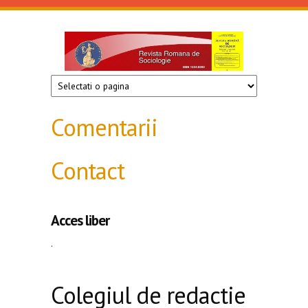
Mergi la conţinutul principal
Revista
de
sociologie
Comentarii
Contact
Acces liber
.
Colegiul de redactie