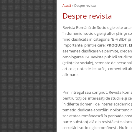
Acasă
» Despre revista
Eşti aici
Despre revista
Revista Română de Sociologie este una d
în domeniul sociologiei şi altor ştiinţe s
fiind clasificată în categoria "B +(BID)"
importante, printre care:
PROQUEST, E
asemenea clasificare va permite, credem, 
omologarea ISI. Revista publică studii teo
(ştiinţelor sociale), semnate de personalit
articole, note de lectură şi comentarii a
afirmare.
Prin întregul său conţinut, Revista Român
pentru toţi cei interesaţi de studiile şi 
în diferite domenii de interes academic 
tematic, dedicate abordării noilor tendin
societatea românească în perioada post
parte substanţială din revistă este alocat
cercetării sociologice româneşti. Nu în ul