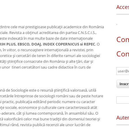
Acces
.
intre cele mai prestigioase publicaţii academice din România
ociale. Revista a obţinut acreditarea din partea C.N.S.C.I.S.,
Com
 şi este indexată în mai multe baze de date internaţionale
RIH PLUS,
EBSCO,
DOAJ,
INDEX COPERNICUS si REPEC
. O
în viitor, o recunoaştere internaţională a revistei, prin
Con
retice şi cercetări de teren în diferite ramuri ale sociologiei
ăţi ştiinţifice consacrate din România şi alte ţări, dar şi
le unor tineri cercetători sau cadre didactice în curs de
ă de Sociologie este o resursă ştiinţifică valoroasă, utilă
cercetările întreprinse de sociologii români sau de peste hotare
For
şi practic, publicaţia editând periodic numere cu caracter
ţe sociale, economice şi culturale care caracterizează atât
-aderare, cât şi lumea contemporană, în ansamblul său. O
Auten
ă valorificării celor mai bune tradiţii din domeniul teoriei şi
timul rând, revista publică recenzii ale unor lucrări de