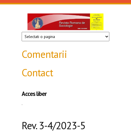
Mergi la conţinutul principal
Revista
de
sociologie
Comentarii
Contact
Acces liber
.
Rev. 3-4/2023-5